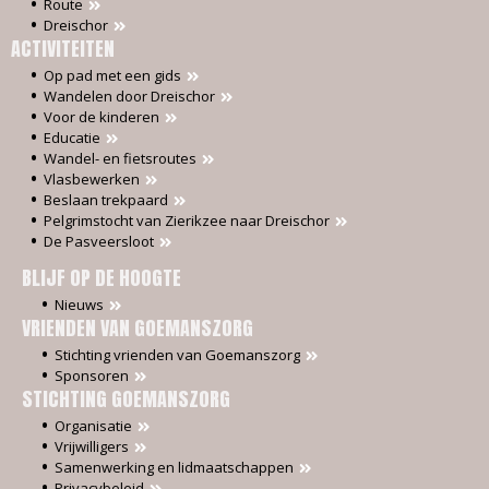
museum is een druivenstok
Route
geplaatst in een houten wijnvat. Dit
Dreischor
is de druivenstok die tijdens de
ACTIVITEITEN
opening van de tentoonstelling
Op pad met een gids
“Wijn, het nieuwe Zeeuwse goud?” is
Wandelen door Dreischor
geplant door burgemeester Jack van
Voor de kinderen
der Hoek en gedeputeerde Harry van
Educatie
der Maas. Deze zal langs de
Wandel- en fietsroutes
regengoot worden geleid.
Vlasbewerken
Later in het seizoen zal aanvullende
Beslaan trekpaard
begeleiding plaatsvinden bij het
Pelgrimstocht van Zierikzee naar Dreischor
onderhoud en snoeien van de
De Pasveersloot
druivenstokken.
BLIJF OP DE HOOGTE
Nieuws
VRIENDEN VAN GOEMANSZORG
Stichting vrienden van Goemanszorg
Sponsoren
STICHTING GOEMANSZORG
Organisatie
Vrijwilligers
Samenwerking en lidmaatschappen
Privacybeleid