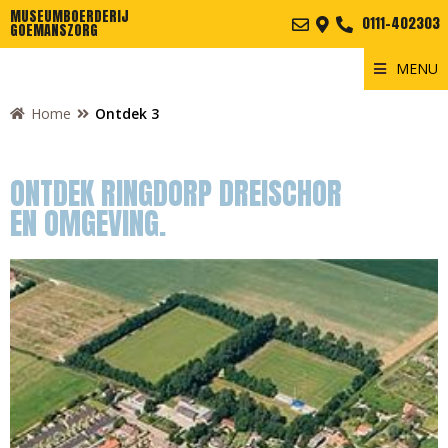
MUSEUMBOERDERIJ
0111-402303
GOEMANSZORG
MENU
Home
Ontdek 3
ONTDEK RINGDORP DREISCHOR
EN OMGEVING.