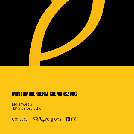
MUSEUMBOERDERIJ GOEMANSZORG
Molenweg 3
4315 CE Dreischor
Contact
Volg ons