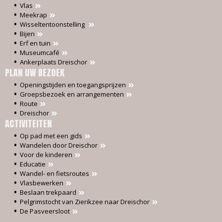
Vlas
Meekrap
Wisseltentoonstelling
Bijen
Erf en tuin
Museumcafé
Ankerplaats Dreischor
PLAN UW BEZOEK
Openingstijden en toegangsprijzen
Groepsbezoek en arrangementen
Route
Dreischor
ACTIVITEITEN
Op pad met een gids
Wandelen door Dreischor
Voor de kinderen
Educatie
Wandel- en fietsroutes
Vlasbewerken
Beslaan trekpaard
Pelgrimstocht van Zierikzee naar Dreischor
De Pasveersloot