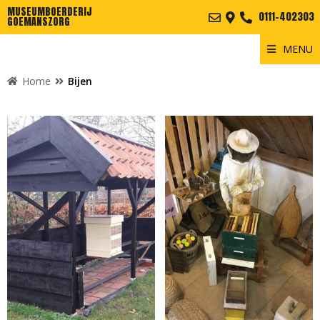
MUSEUMBOERDERIJ
0111-402303
GOEMANSZORG
MENU
Home
Bijen