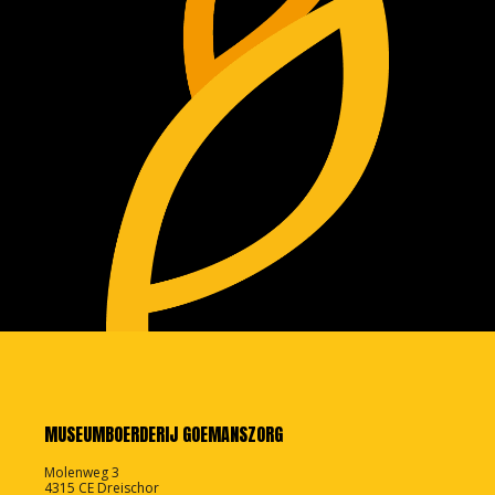
MUSEUMBOERDERIJ GOEMANSZORG
Molenweg 3
4315 CE Dreischor