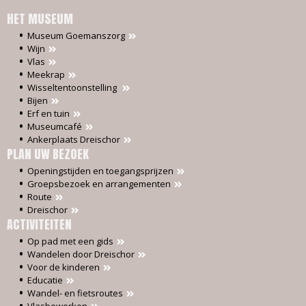
HET MUSEUM
Museum Goemanszorg
Wijn
Vlas
Meekrap
Wisseltentoonstelling
Bijen
Erf en tuin
Museumcafé
Ankerplaats Dreischor
PLAN UW BEZOEK
Openingstijden en toegangsprijzen
Groepsbezoek en arrangementen
Route
Dreischor
ACTIVITEITEN
Op pad met een gids
Wandelen door Dreischor
Voor de kinderen
Educatie
Wandel- en fietsroutes
Vlasbewerken