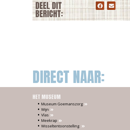
DEEL DIT
BERICHT:
DIRECT NAAR:
HET MUSEUM
Museum Goemanszorg
Wijn
Vlas
Meekrap
Wisseltentoonstelling