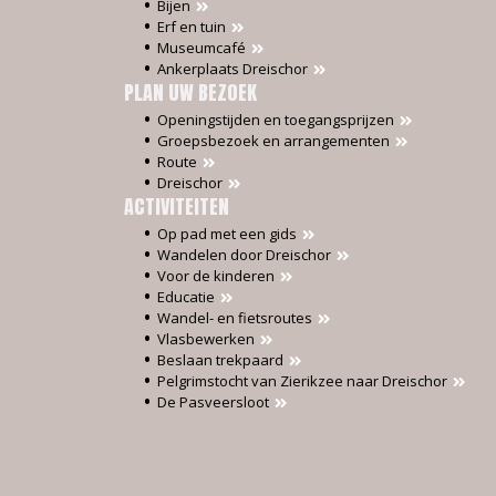
Bijen
Erf en tuin
Museumcafé
Ankerplaats Dreischor
PLAN UW BEZOEK
Openingstijden en toegangsprijzen
Groepsbezoek en arrangementen
Route
Dreischor
ACTIVITEITEN
Op pad met een gids
Wandelen door Dreischor
Voor de kinderen
Educatie
Wandel- en fietsroutes
Vlasbewerken
Beslaan trekpaard
Pelgrimstocht van Zierikzee naar Dreischor
De Pasveersloot