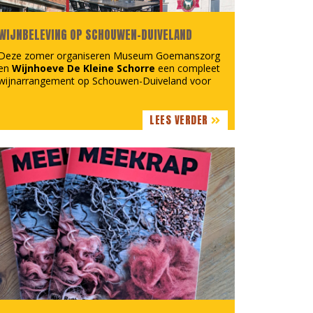
WIJNBELEVING OP SCHOUWEN-DUIVELAND
Deze zomer organiseren Museum Goemanszorg
en
Wijnhoeve De Kleine Schorre
een compleet
wijnarrangement op Schouwen-Duiveland voor
groepen vanaf 10 personen.
De middag begint met een bezoek aan de
LEES VERDER
tentoonstelling
Wijn, het nieuwe Zeeuwse goud?
in
Museum Goemanszorg in Dreischor. Daar
ontdek je hoe wijnbouw en Zeeuwse wijn de
afgelopen jaren een steeds belangrijkere plek
hebben gekregen in Zeeland.
Aansluitend genieten deelnemers van een lunch
in het museumcafé, met koffie, thee of melk en
een boerenboterham met kaas, ham of
eiersalade.
Daarna volgt een bezoek aan Wijnhoeve De
Kleine Schorre. Tijdens een rondleiding over het
wijndomein hoor je meer over Zeeuwse
wijnbouw en wordt de middag afgesloten met
een proefglas wijn.