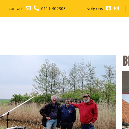
contact
0111-402303
volg ons
B